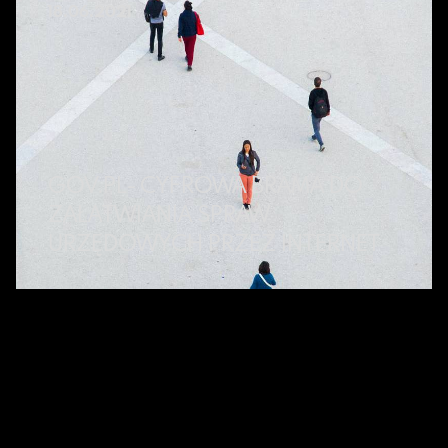
18.06.2021
GOV.PL- CYFROWA BRAMA DO
ZAŁATWIANIA SPRAW
URZĘDOWYCH PRZEZ INTERNET