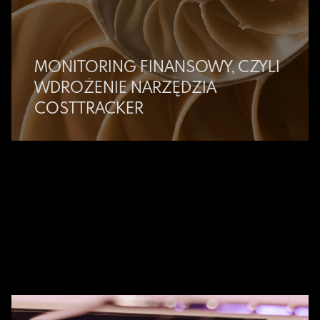
MONITORING FINANSOWY, CZYLI
WDROŻENIE NARZĘDZIA
COSTTRACKER