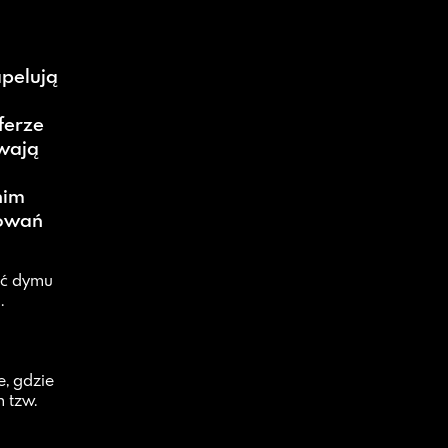
apelują
ferze
ywają
nim
rowań
ść dymu
.
, gdzie
 tzw.