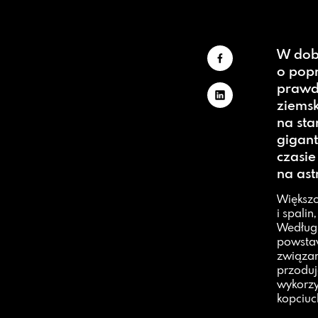
W dobi
o popr
prawd
ziemsk
na sta
gigant
czasi
na as
Większo
i spali
Według 
powstaw
związa
przodu
wykorzy
kopciuc