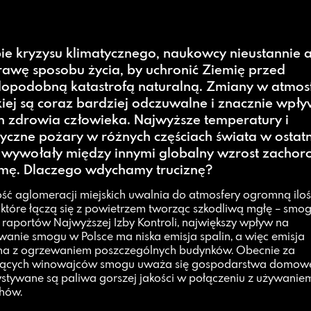
e kryzysu klimatycznego, naukowcy nieustannie 
awę sposobu życia, by uchronić Ziemię przed
opodobną katastrofą naturalną. Zmiany w atmos
iej są coraz bardziej odczuwalne i znacznie wpł
n zdrowia człowieka. Najwyższe temperatury i
yczne pożary w różnych częściach świata w ostat
e wywołały między innymi globalny wzrost zacho
tmę. Dlaczego wdychamy truciznę?
ść aglomeracji miejskich uwalnia do atmosfery ogromną ilo
n, które łączą się z powietrzem tworząc szkodliwą mgłę – smog
raportów Najwyższej Izby Kontroli, największy wpływ na
anie smogu w Polsce ma niska emisja spalin, a więc emisja
na z ogrzewaniem poszczególnych budynków. Obecnie za
jących winowajców smogu uważa się gospodarstwa domowe
stywane są paliwa gorszej jakości w połączeniu z używaniem
hów.