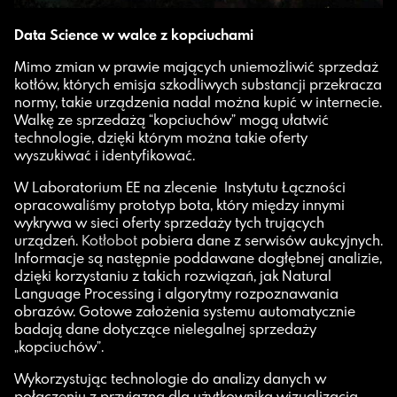
Data Science w walce z kopciuchami
Mimo zmian w prawie mających uniemożliwić sprzedaż
kotłów, których emisja szkodliwych substancji przekracza
normy, takie urządzenia nadal można kupić w internecie.
Walkę ze sprzedażą “kopciuchów” mogą ułatwić
technologie, dzięki którym można takie oferty
wyszukiwać i identyfikować.
W Laboratorium EE na zlecenie Instytutu Łączności
opracowaliśmy prototyp bota, który między innymi
wykrywa w sieci oferty sprzedaży tych trujących
urządzeń.
Kotłobot
pobiera dane z serwisów aukcyjnych.
Informacje są następnie poddawane dogłębnej analizie,
dzięki korzystaniu z takich rozwiązań, jak Natural
Language Processing i algorytmy rozpoznawania
obrazów. Gotowe założenia systemu automatycznie
badają dane dotyczące nielegalnej sprzedaży
„kopciuchów”.
Wykorzystując technologie do analizy danych w
połączeniu z przyjazną dla użytkownika wizualizacją,