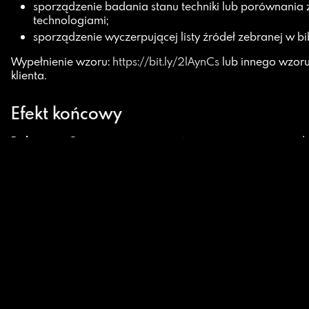
sporządzenie badania stanu techniki lub porównania 
technologiami;
sporządzenie wyczerpującej listy źródeł zebranej w bib
Wypełnienie wzoru:
https://bit.ly/2lAynCs
lub innego wzor
klienta.
Efekt końcowy
Dokument
: Opinia o innowacyjności stworzona i potwier
przez Centrum Badawczo-Rozwojowe Laboratorium EE.
Koszt wydania opinii
Wykonanie usługi opiniodawstwa w
trybie regularnym
(14
netto
Wykonanie usługi opiniodawstwa w
trybie express
(7 dni 
Chcesz rozpocząć współpracę?