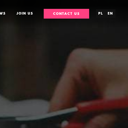
WS
JOIN US
PL
EN
CONTACT US