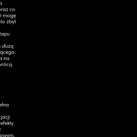
a
oraz co
eń mogę
to zbyt
etapu
 służą
jącego,
da na
wrócą.
ełna
jacji
efekty
z
rtowym,