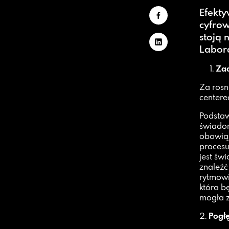
Efekt
cyfro
stoją 
Labor
Za
Za rosn
centere
Podstaw
świadom
obowiąz
procesu
jest św
znaleźć
rytmowi
która b
mogła z
2.
Pogł