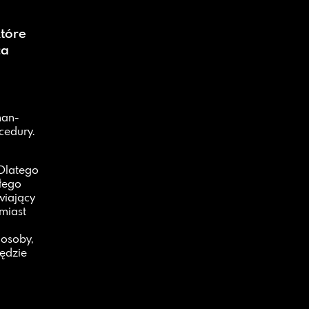
tóre
ca
man-
cedury.
Dlatego
łego
wiający
miast
osoby,
będzie