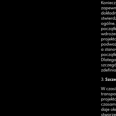
Konieczn
zapewni
dokładn
stwierd
ogólne,
początk
wdrożen
projekt
podważa
a stano
początk
Dlatego
szczegó
zdefini
3.
Szcze
W czasi
transpa
projekt
czasami
daje ok
stworze