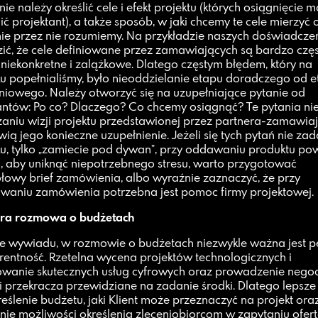
ie należy określić cele i efekt projektu (których osiągnięcie m
ć projektant), a także sposób, w jaki chcemy te cele mierzyć 
ie przez nie rozumiemy. Na przykładzie naszych doświadcz
zić, że cele definiowane przez zamawiających są bardzo częs
 niekonkretne i zalążkowe. Dlatego częstym błędem, który na
u popełnialiśmy, było nieoddzielanie etapu doradczego od 
iowego. Należy otworzyć się na uzupełniające pytanie od
antów: Po co? Dlaczego? Co chcemy osiągnąć? Te pytania nie
niu wizji projektu przedstawionej przez partnera-zamawia
wią jego konieczne uzupełnienie. Jeżeli się tych pytań nie za
u, tylko „zamiecie pod dywan”, przy oddawaniu produktu po
, aby uniknąć niepotrzebnego stresu, warto przygotować
łowy brief zamówienia, albo wyraźnie zaznaczyć, że przy
owaniu zamówienia potrzebna jest pomoc firmy projektowej.
ra rozmowa o budżetach
e wywiadu, w rozmowie o budżetach niezwykle ważna jest p
rentność. Rzetelna wycena projektów technologicznych i
owanie skutecznych usług cyfrowych oraz prowadzenie negoc
 przekracza przewidziane na zadanie środki. Dlatego lepsze 
reślenie budżetu, jaki Klient może przeznaczyć na projekt ora
nie możliwości określenia zleceniobiorcom w zapytaniu ofe