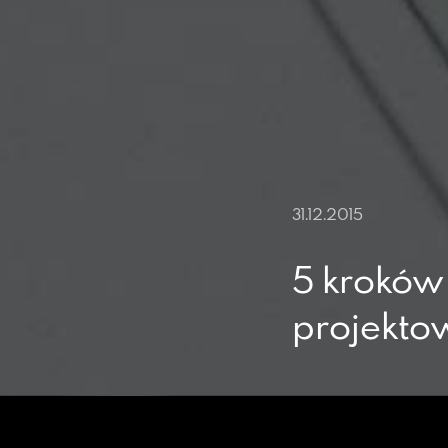
31.12.2015
5 kroków
projekto