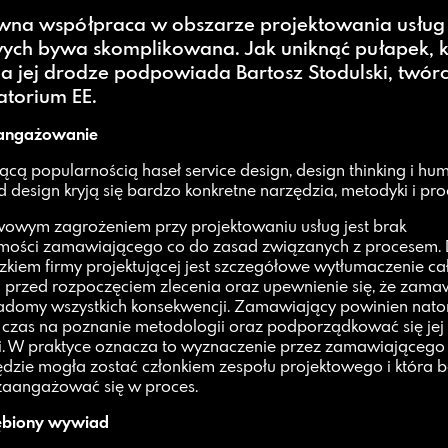
ywna współpraca w obszarze projektowania usług
wych bywa skomplikowana. Jak uniknąć pułapek, k
na jej drodze podpowiada Bartosz Stodulski, twór
atorium EE.
angażowanie
ącą popularnością haseł service design, design thinking i hu
d design kryją się bardzo konkretne narzędzia, metodyki i pro
owym zagrożeniem przy projektowaniu usług jest brak
ości zamawiającego co do zasad związanych z procesem. 
kiem firmy projektującej jest szczegółowe wytłumaczenie ca
 przed rozpoczęciem zlecenia oraz upewnienie się, że zama
iadomy wszystkich konsekwencji. Zamawiający powinien nato
 czas na poznanie metodologii oraz podporządkować się jej
. W praktyce oznacza to wyznaczenie przez zamawiającego 
ędzie mogła zostać członkiem zespołu projektowego i która 
aangażować się w proces.
ębiony wywiad