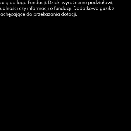
iązują do logo Fundacji. Dzięki wyraźnemu podziałowi,
tualności czy informacji o fundacji. Dodatkowo guzik z
zachęcające do przekazania dotacji.
How we work?
We are a
Private Research and Development Centre
. We
design and code mobile and web applications, within the
framework of topics such as:
fighting smog
,
support for
seniors
,
digital revolution
. The basis of our work is trust
and taking reasonable risks. The aim of all our activities is
to make a positive impact on society.