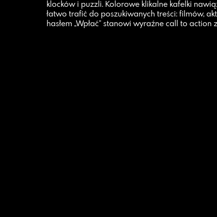
klocków i puzzli. Kolorowe klikalne kafelki naw
łatwo trafić do poszukiwanych treści: filmów, ak
hasłem „Wpłać” stanowi wyraźne call to action 
Contact
tel. +48 734 482 835
e-mail: kontakt@laboratorium.ee
Address
Aleja 3 maja 2/49
00-391 Warszawa
NIP: 5252593479